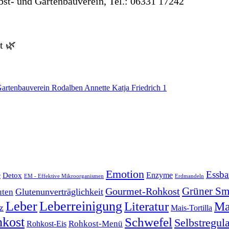
t- und Gartenbauverein, Tel.:‭ 06331 17242‬
t 🌿
Emotion
Essba
e
Enzyme
Detox
EM - Effektive Mikroorganismen
Erdmandeln
Grüner Sm
Gourmet-Rohkost
Glutenunverträglichkeit
uten
Leber
Leberreinigung
Literatur
Ma
z
Mais-Tortilla
kost
Schwefel
Selbstregul
Rohkost-Menü
Rohkost-Eis