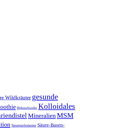
gesunde
re Wildkräuter
Kolloidales
oothie
Höheischweiler
MSM
riendistel
Mineralien
ation
Säure-Basen-
Spurenelemente