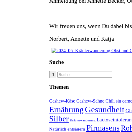
Anmeldung bei Annette Becker, Obs
__________________________
Wir freuen uns, wenn Du dabei bis
Norbert, Annette und Katja
Suche
Themen
Cashew-Käse
Cashew-Sahne
Chili sin carn
Gesundheit
Ernährung
Gl
Silber
Lactoseintoleran
Kräuterwanderung
Pirmasens
Roh
Natürlich entsäuern