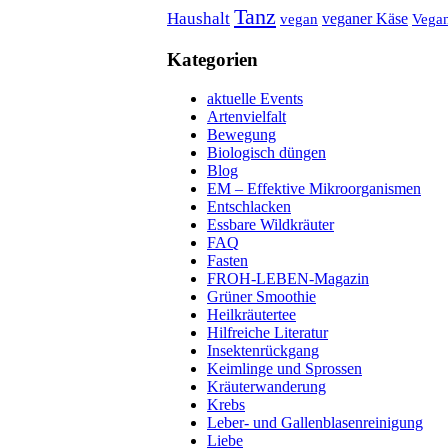
Tanz
Haushalt
veganer Käse
vegan
Vegan
Kategorien
aktuelle Events
Artenvielfalt
Bewegung
Biologisch düngen
Blog
EM – Effektive Mikroorganismen
Entschlacken
Essbare Wildkräuter
FAQ
Fasten
FROH-LEBEN-Magazin
Grüner Smoothie
Heilkräutertee
Hilfreiche Literatur
Insektenrückgang
Keimlinge und Sprossen
Kräuterwanderung
Krebs
Leber- und Gallenblasenreinigung
Liebe