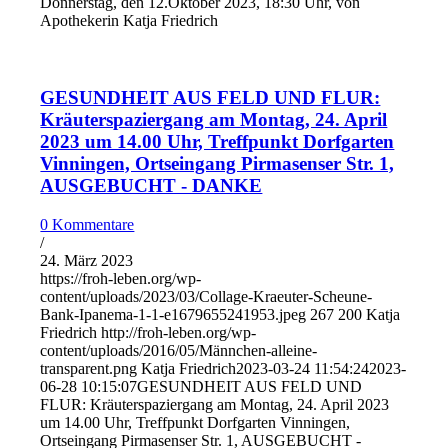
Donnerstag, den 12.Oktober 2023, 18:30 Uhr, von
Apothekerin Katja Friedrich
GESUNDHEIT AUS FELD UND FLUR:
Kräuterspaziergang am Montag, 24. April
2023 um 14.00 Uhr, Treffpunkt Dorfgarten
Vinningen, Ortseingang Pirmasenser Str. 1,
AUSGEBUCHT - DANKE
0 Kommentare
/
24. März 2023
https://froh-leben.org/wp-
content/uploads/2023/03/Collage-Kraeuter-Scheune-
Bank-Ipanema-1-1-e1679655241953.jpeg
267
200
Katja
Friedrich
http://froh-leben.org/wp-
content/uploads/2016/05/Männchen-alleine-
transparent.png
Katja Friedrich
2023-03-24 11:54:24
2023-
06-28 10:15:07
GESUNDHEIT AUS FELD UND
FLUR: Kräuterspaziergang am Montag, 24. April 2023
um 14.00 Uhr, Treffpunkt Dorfgarten Vinningen,
Ortseingang Pirmasenser Str. 1, AUSGEBUCHT -