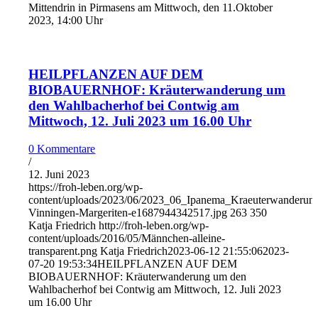
Mittendrin in Pirmasens am Mittwoch, den 11.Oktober
2023, 14:00 Uhr
HEILPFLANZEN AUF DEM
BIOBAUERNHOF: Kräuterwanderung um
den Wahlbacherhof bei Contwig am
Mittwoch, 12. Juli 2023 um 16.00 Uhr
0 Kommentare
/
12. Juni 2023
https://froh-leben.org/wp-
content/uploads/2023/06/2023_06_Ipanema_Kraeuterwanderun
Vinningen-Margeriten-e1687944342517.jpg
263
350
Katja Friedrich
http://froh-leben.org/wp-
content/uploads/2016/05/Männchen-alleine-
transparent.png
Katja Friedrich
2023-06-12 21:55:06
2023-
07-20 19:53:34
HEILPFLANZEN AUF DEM
BIOBAUERNHOF: Kräuterwanderung um den
Wahlbacherhof bei Contwig am Mittwoch, 12. Juli 2023
um 16.00 Uhr