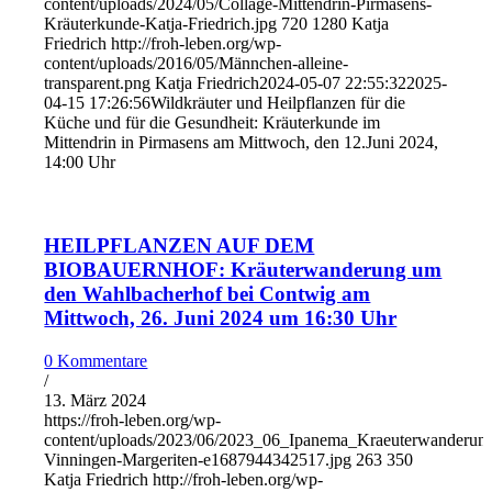
content/uploads/2024/05/Collage-Mittendrin-Pirmasens-
Kräuterkunde-Katja-Friedrich.jpg
720
1280
Katja
Friedrich
http://froh-leben.org/wp-
content/uploads/2016/05/Männchen-alleine-
transparent.png
Katja Friedrich
2024-05-07 22:55:32
2025-
04-15 17:26:56
Wildkräuter und Heilpflanzen für die
Küche und für die Gesundheit: Kräuterkunde im
Mittendrin in Pirmasens am Mittwoch, den 12.Juni 2024,
14:00 Uhr
HEILPFLANZEN AUF DEM
BIOBAUERNHOF: Kräuterwanderung um
den Wahlbacherhof bei Contwig am
Mittwoch, 26. Juni 2024 um 16:30 Uhr
0 Kommentare
/
13. März 2024
https://froh-leben.org/wp-
content/uploads/2023/06/2023_06_Ipanema_Kraeuterwanderun
Vinningen-Margeriten-e1687944342517.jpg
263
350
Katja Friedrich
http://froh-leben.org/wp-