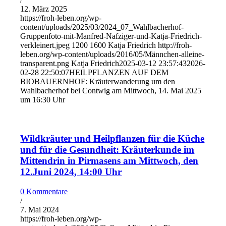
12. März 2025
https://froh-leben.org/wp-
content/uploads/2025/03/2024_07_Wahlbacherhof-
Gruppenfoto-mit-Manfred-Nafziger-und-Katja-Friedrich-
verkleinert.jpeg
1200
1600
Katja Friedrich
http://froh-
leben.org/wp-content/uploads/2016/05/Männchen-alleine-
transparent.png
Katja Friedrich
2025-03-12 23:57:43
2026-
02-28 22:50:07
HEILPFLANZEN AUF DEM
BIOBAUERNHOF: Kräuterwanderung um den
Wahlbacherhof bei Contwig am Mittwoch, 14. Mai 2025
um 16:30 Uhr
Wildkräuter und Heilpflanzen für die Küche
und für die Gesundheit: Kräuterkunde im
Mittendrin in Pirmasens am Mittwoch, den
12.Juni 2024, 14:00 Uhr
0 Kommentare
/
7. Mai 2024
https://froh-leben.org/wp-