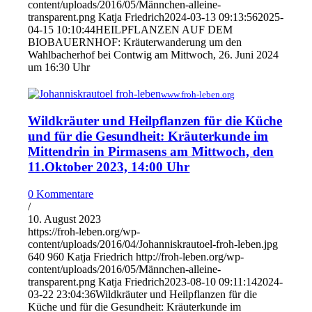
content/uploads/2016/05/Männchen-alleine-
transparent.png
Katja Friedrich
2024-03-13 09:13:56
2025-
04-15 10:10:44
HEILPFLANZEN AUF DEM
BIOBAUERNHOF: Kräuterwanderung um den
Wahlbacherhof bei Contwig am Mittwoch, 26. Juni 2024
um 16:30 Uhr
www.froh-leben.org
Wildkräuter und Heilpflanzen für die Küche
und für die Gesundheit: Kräuterkunde im
Mittendrin in Pirmasens am Mittwoch, den
11.Oktober 2023, 14:00 Uhr
0 Kommentare
/
10. August 2023
https://froh-leben.org/wp-
content/uploads/2016/04/Johanniskrautoel-froh-leben.jpg
640
960
Katja Friedrich
http://froh-leben.org/wp-
content/uploads/2016/05/Männchen-alleine-
transparent.png
Katja Friedrich
2023-08-10 09:11:14
2024-
03-22 23:04:36
Wildkräuter und Heilpflanzen für die
Küche und für die Gesundheit: Kräuterkunde im