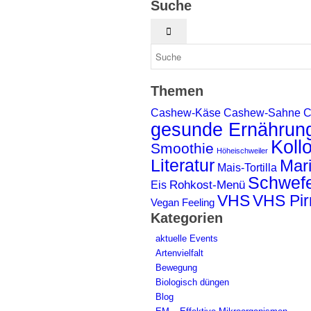
Suche
Themen
Cashew-Käse
Cashew-Sahne
C
gesunde Ernährun
Kollo
Smoothie
Höheischweiler
Literatur
Mari
Mais-Tortilla
Schwefe
Rohkost-Menü
Eis
VHS
VHS Pi
Vegan Feeling
Kategorien
aktuelle Events
Artenvielfalt
Bewegung
Biologisch düngen
Blog