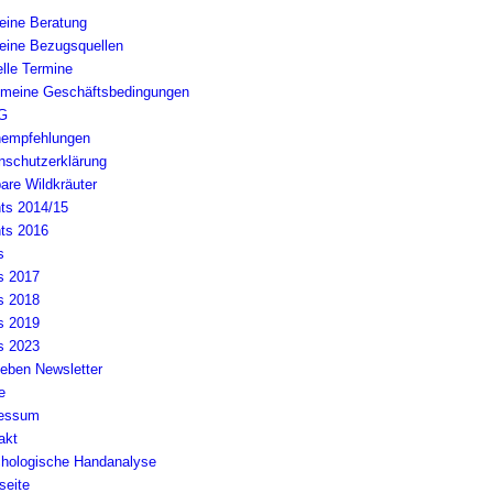
ine Beratung
ine Bezugsquellen
elle Termine
emeine Geschäftsbedingungen
G
empfehlungen
nschutzerklärung
are Wildkräuter
ts 2014/15
ts 2016
s
s 2017
s 2018
s 2019
s 2023
-leben Newsletter
e
essum
akt
hologische Handanalyse
seite