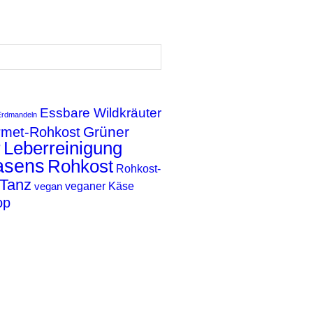
Essbare Wildkräuter
Erdmandeln
Grüner
met-Rohkost
r
Leberreinigung
asens
Rohkost
Rohkost-
Tanz
veganer Käse
vegan
op