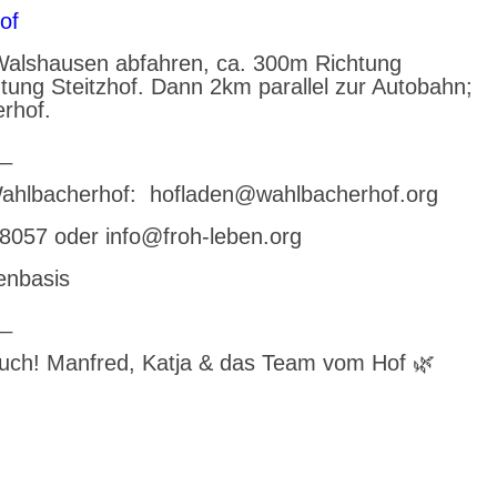
hof
 Walshausen abfahren, ca. 300m Richtung
htung Steitzhof. Dann 2km parallel zur Autobahn;
erhof.
_
ahlbacherhof: ‭ hofladen@wahlbacherhof.org
98057 oder info@froh-leben.org
enbasis
_
Euch! Manfred, Katja & das Team vom Hof 🌿