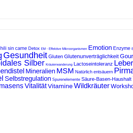
Emotion
hili sin carne
Enzyme
Detox
EM - Effektive Mikroorganismen
Gesundheit
g
Gour
Glutenunverträglichkeit
Gluten
idales Silber
Lebe
Lactoseintoleranz
Kräuterwanderung
Pirm
MSM
endistel
Mineralien
Natürlich entsäuern
l
Selbstregulation
Säure-Basen-Haushalt
Spurenelemente
Wildkräuter
rmasens
Vitalität
Vitamine
Worksh