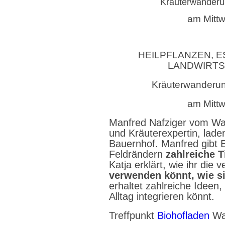
Kräuterwanderu
am Mittw
HEILPFLANZEN, 
LANDWIRTS
Kräuterwanderun
am Mittw
Manfred Nafziger vom Wah
und Kräuterexpertin, lad
Bauernhof. Manfred gibt
Feldrändern
zahlreiche 
Katja erklärt, wie ihr die
verwenden könnt, wie si
erhaltet zahlreiche Ideen, 
Alltag integrieren könnt.
Treffpunkt
Biohofladen
Wah