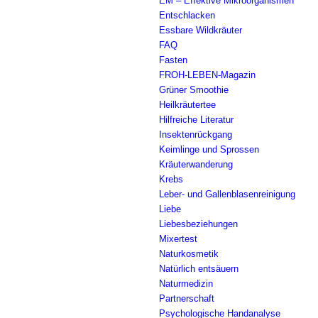
EM – Effektive Mikroorganismen
Entschlacken
Essbare Wildkräuter
FAQ
Fasten
FROH-LEBEN-Magazin
Grüner Smoothie
Heilkräutertee
Hilfreiche Literatur
Insektenrückgang
Keimlinge und Sprossen
Kräuterwanderung
Krebs
Leber- und Gallenblasenreinigung
Liebe
Liebesbeziehungen
Mixertest
Naturkosmetik
Natürlich entsäuern
Naturmedizin
Partnerschaft
Psychologische Handanalyse