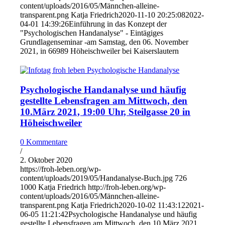
content/uploads/2016/05/Männchen-alleine-
transparent.png
Katja Friedrich
2020-11-10 20:25:08
2022-
04-01 14:39:26
Einführung in das Konzept der
"Psychologischen Handanalyse" - Eintägiges
Grundlagenseminar -am Samstag, den 06. November
2021, in 66989 Höheischweiler bei Kaiserslautern
Psychologische Handanalyse und häufig
gestellte Lebensfragen am Mittwoch, den
10.März 2021, 19:00 Uhr, Steilgasse 20 in
Höheischweiler
0 Kommentare
/
2. Oktober 2020
https://froh-leben.org/wp-
content/uploads/2019/05/Handanalyse-Buch.jpg
726
1000
Katja Friedrich
http://froh-leben.org/wp-
content/uploads/2016/05/Männchen-alleine-
transparent.png
Katja Friedrich
2020-10-02 11:43:12
2021-
06-05 11:21:42
Psychologische Handanalyse und häufig
gestellte Lebensfragen am Mittwoch, den 10.März 2021,