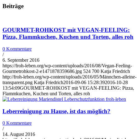
Beiträge
GOURMET-ROHKOST mit VEGAN-FEELING:
Pizza, Flammkuchen, Kuchen und Torten, alles roh
0 Kommentare
/
6. September 2016
https://froh-leben.org/wp-content/uploads/2016/08/Vegan-Feeling-
Gourmetrohkost-2-e1471878359686.jpg
524
700
Katja Friedrich
http://froh-leben.org/wp-content/uploads/2016/05/Männchen-alleine-
transparent.png
Katja Friedrich
2016-09-06 15:28:39
2016-10-28
13:54:09
GOURMET-ROHKOST mit VEGAN-FEELING: Pizza,
Flammkuchen, Kuchen und Torten, alles roh
Leberreinigung zu Hause, ist das möglich?
0 Kommentare
/
14. August 2016