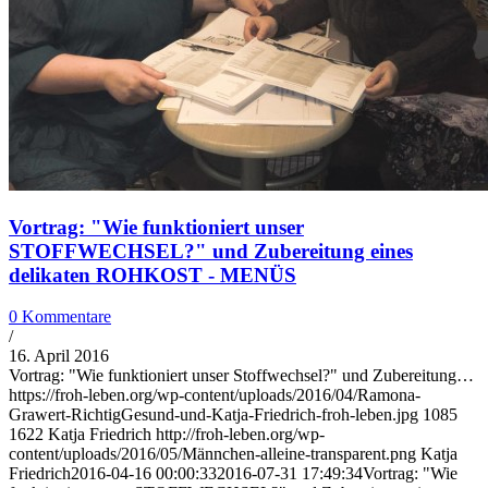
Vortrag: "Wie funktioniert unser
STOFFWECHSEL?" und Zubereitung eines
delikaten ROHKOST - MENÜS
0 Kommentare
/
16. April 2016
Vortrag: "Wie funktioniert unser Stoffwechsel?" und Zubereitung…
https://froh-leben.org/wp-content/uploads/2016/04/Ramona-
Grawert-RichtigGesund-und-Katja-Friedrich-froh-leben.jpg
1085
1622
Katja Friedrich
http://froh-leben.org/wp-
content/uploads/2016/05/Männchen-alleine-transparent.png
Katja
Friedrich
2016-04-16 00:00:33
2016-07-31 17:49:34
Vortrag: "Wie