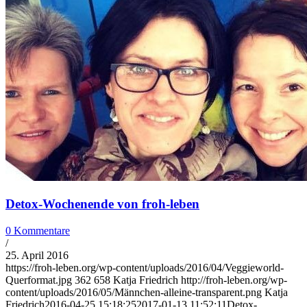
Detox-Wochenende von froh-leben
0 Kommentare
/
25. April 2016
https://froh-leben.org/wp-content/uploads/2016/04/Veggieworld-
Querformat.jpg
362
658
Katja Friedrich
http://froh-leben.org/wp-
content/uploads/2016/05/Männchen-alleine-transparent.png
Katja
Friedrich
2016-04-25 15:18:25
2017-01-13 11:52:11
Detox-