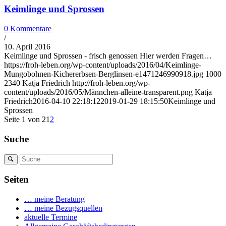
Keimlinge und Sprossen
0 Kommentare
/
10. April 2016
Keimlinge und Sprossen - frisch genossen Hier werden Fragen…
https://froh-leben.org/wp-content/uploads/2016/04/Keimlinge-
Mungobohnen-Kichererbsen-Berglinsen-e1471246990918.jpg
1000
2340
Katja Friedrich
http://froh-leben.org/wp-
content/uploads/2016/05/Männchen-alleine-transparent.png
Katja
Friedrich
2016-04-10 22:18:12
2019-01-29 18:15:50
Keimlinge und
Sprossen
Seite 1 von 2
1
2
Suche
Seiten
… meine Beratung
… meine Bezugsquellen
aktuelle Termine