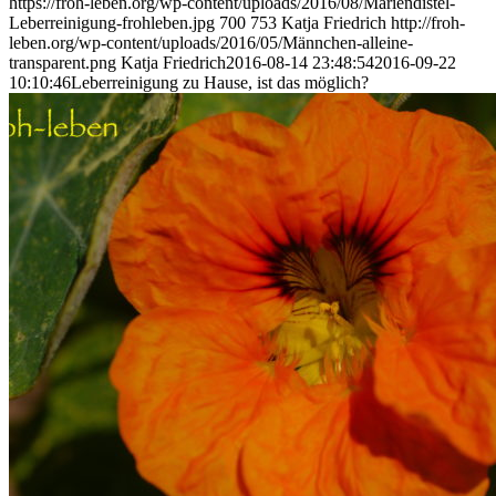
https://froh-leben.org/wp-content/uploads/2016/08/Mariendistel-
Leberreinigung-frohleben.jpg
700
753
Katja Friedrich
http://froh-
leben.org/wp-content/uploads/2016/05/Männchen-alleine-
transparent.png
Katja Friedrich
2016-08-14 23:48:54
2016-09-22
10:10:46
Leberreinigung zu Hause, ist das möglich?