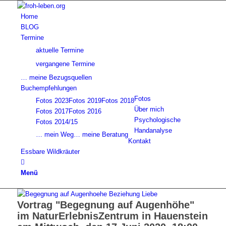
Home
BLOG
Termine
aktuelle Termine
vergangene Termine
… meine Bezugsquellen
Buchempfehlungen
Fotos
Fotos 2023
Fotos 2019
Fotos 2018
Über mich
Fotos 2017
Fotos 2016
Psychologische
Fotos 2014/15
Handanalyse
… mein Weg
… meine Beratung
Kontakt
Essbare Wildkräuter
Menü
Vortrag "Begegnung auf Augenhöhe"
im NaturErlebnisZentrum in Hauenstein