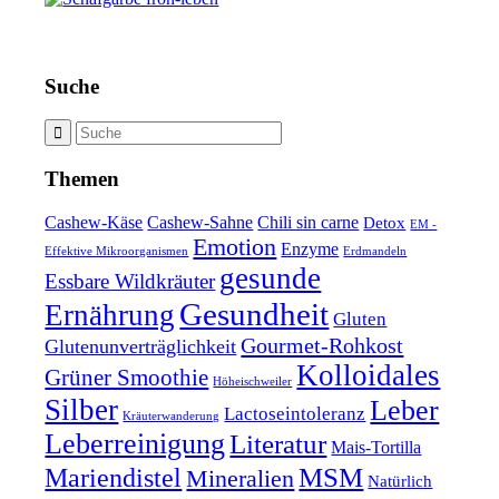
Suche
Themen
Cashew-Käse
Cashew-Sahne
Chili sin carne
Detox
EM -
Emotion
Enzyme
Effektive Mikroorganismen
Erdmandeln
gesunde
Essbare Wildkräuter
Gesundheit
Ernährung
Gluten
Gourmet-Rohkost
Glutenunverträglichkeit
Kolloidales
Grüner Smoothie
Höheischweiler
Silber
Leber
Lactoseintoleranz
Kräuterwanderung
Leberreinigung
Literatur
Mais-Tortilla
MSM
Mariendistel
Mineralien
Natürlich