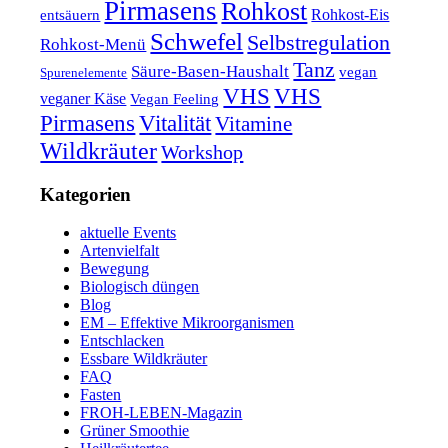
Pirmasens
Rohkost
Rohkost-Eis
entsäuern
Schwefel
Selbstregulation
Rohkost-Menü
Tanz
Säure-Basen-Haushalt
vegan
Spurenelemente
VHS
VHS
veganer Käse
Vegan Feeling
Pirmasens
Vitalität
Vitamine
Wildkräuter
Workshop
Kategorien
aktuelle Events
Artenvielfalt
Bewegung
Biologisch düngen
Blog
EM – Effektive Mikroorganismen
Entschlacken
Essbare Wildkräuter
FAQ
Fasten
FROH-LEBEN-Magazin
Grüner Smoothie