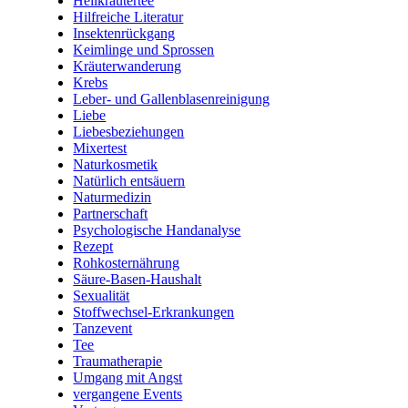
Heilkräutertee
Hilfreiche Literatur
Insektenrückgang
Keimlinge und Sprossen
Kräuterwanderung
Krebs
Leber- und Gallenblasenreinigung
Liebe
Liebesbeziehungen
Mixertest
Naturkosmetik
Natürlich entsäuern
Naturmedizin
Partnerschaft
Psychologische Handanalyse
Rezept
Rohkosternährung
Säure-Basen-Haushalt
Sexualität
Stoffwechsel-Erkrankungen
Tanzevent
Tee
Traumatherapie
Umgang mit Angst
vergangene Events