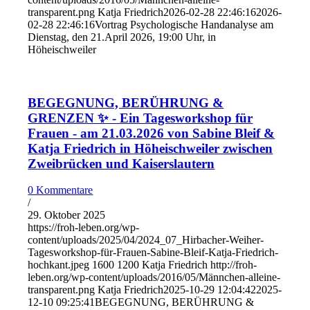
transparent.png
Katja Friedrich
2026-02-28 22:46:16
2026-
02-28 22:46:16
Vortrag Psychologische Handanalyse am
Dienstag, den 21.April 2026, 19:00 Uhr, in
Höheischweiler
BEGEGNUNG, BERÜHRUNG &
GRENZEN ✨ - Ein Tagesworkshop für
Frauen - am 21.03.2026 von Sabine Bleif &
Katja Friedrich in Höheischweiler zwischen
Zweibrücken und Kaiserslautern
0 Kommentare
/
29. Oktober 2025
https://froh-leben.org/wp-
content/uploads/2025/04/2024_07_Hirbacher-Weiher-
Tagesworkshop-für-Frauen-Sabine-Bleif-Katja-Friedrich-
hochkant.jpeg
1600
1200
Katja Friedrich
http://froh-
leben.org/wp-content/uploads/2016/05/Männchen-alleine-
transparent.png
Katja Friedrich
2025-10-29 12:04:42
2025-
12-10 09:25:41
BEGEGNUNG, BERÜHRUNG &