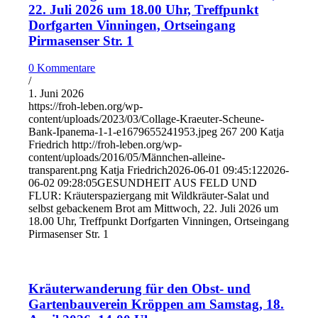
22. Juli 2026 um 18.00 Uhr, Treffpunkt
Dorfgarten Vinningen, Ortseingang
Pirmasenser Str. 1
0 Kommentare
/
1. Juni 2026
https://froh-leben.org/wp-
content/uploads/2023/03/Collage-Kraeuter-Scheune-
Bank-Ipanema-1-1-e1679655241953.jpeg
267
200
Katja
Friedrich
http://froh-leben.org/wp-
content/uploads/2016/05/Männchen-alleine-
transparent.png
Katja Friedrich
2026-06-01 09:45:12
2026-
06-02 09:28:05
GESUNDHEIT AUS FELD UND
FLUR: Kräuterspaziergang mit Wildkräuter-Salat und
selbst gebackenem Brot am Mittwoch, 22. Juli 2026 um
18.00 Uhr, Treffpunkt Dorfgarten Vinningen, Ortseingang
Pirmasenser Str. 1
Kräuterwanderung für den Obst- und
Gartenbauverein Kröppen am Samstag, 18.