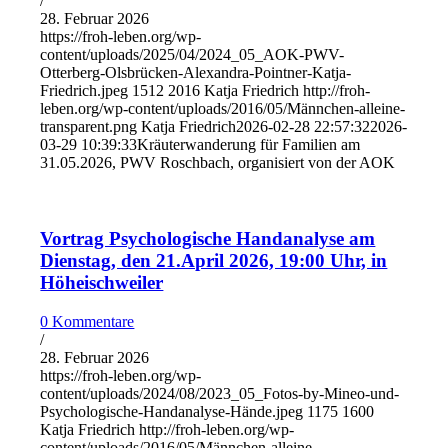
/
28. Februar 2026
https://froh-leben.org/wp-
content/uploads/2025/04/2024_05_AOK-PWV-
Otterberg-Olsbrücken-Alexandra-Pointner-Katja-
Friedrich.jpeg
1512
2016
Katja Friedrich
http://froh-
leben.org/wp-content/uploads/2016/05/Männchen-alleine-
transparent.png
Katja Friedrich
2026-02-28 22:57:32
2026-
03-29 10:39:33
Kräuterwanderung für Familien am
31.05.2026, PWV Roschbach, organisiert von der AOK
Vortrag Psychologische Handanalyse am
Dienstag, den 21.April 2026, 19:00 Uhr, in
Höheischweiler
0 Kommentare
/
28. Februar 2026
https://froh-leben.org/wp-
content/uploads/2024/08/2023_05_Fotos-by-Mineo-und-
Psychologische-Handanalyse-Hände.jpeg
1175
1600
Katja Friedrich
http://froh-leben.org/wp-
content/uploads/2016/05/Männchen-alleine-