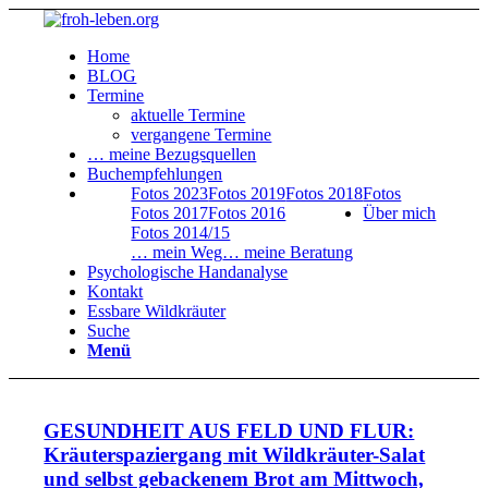
Home
BLOG
Termine
aktuelle Termine
vergangene Termine
… meine Bezugsquellen
Buchempfehlungen
Fotos 2023
Fotos 2019
Fotos 2018
Fotos
Fotos 2017
Fotos 2016
Über mich
Fotos 2014/15
… mein Weg
… meine Beratung
Psychologische Handanalyse
Kontakt
Essbare Wildkräuter
Suche
Menü
GESUNDHEIT AUS FELD UND FLUR:
Kräuterspaziergang mit Wildkräuter-Salat
und selbst gebackenem Brot am Mittwoch,