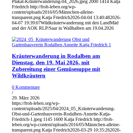
Plakat-Kräuterwanderung-04_2026.jpeg
2000
1414
Katja
Friedrich
http://froh-leben.org/wp-
content/uploads/2016/05/Männchen-alleine-
transparent.png
Katja Friedrich
2026-04-04 13:40:48
2026-
04-07 19:39:07
Wildkräuterwanderung mit den LandMäd
und der AOK RLP/Saar in Wallhalben am 19.04.2026
Kräuterwanderung in Rodalben am
Dienstag, den 19. Mai 2026, mit
Zubereitung einer Gemüsesuppe mit
Wildkräutern
0 Kommentare
/
29. März 2026
https://froh-leben.org/wp-
content/uploads/2025/04/2024_05_Kräuterwanderung-
Obst-und-Gartenbauverein-Rodalben-Annette-Katja-
Friedrich-1.jpeg
1145
1600
Katja Friedrich
http://froh-
leben.org/wp-content/uploads/2016/05/Männchen-alleine-
transparent.png
Katja Friedrich
2026-03-29 10:35:26
2026-