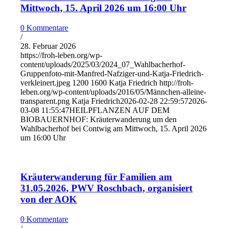
Mittwoch, 15. April 2026 um 16:00 Uhr
0 Kommentare
/
28. Februar 2026
https://froh-leben.org/wp-
content/uploads/2025/03/2024_07_Wahlbacherhof-
Gruppenfoto-mit-Manfred-Nafziger-und-Katja-Friedrich-
verkleinert.jpeg
1200
1600
Katja Friedrich
http://froh-
leben.org/wp-content/uploads/2016/05/Männchen-alleine-
transparent.png
Katja Friedrich
2026-02-28 22:59:57
2026-
03-08 11:55:47
HEILPFLANZEN AUF DEM
BIOBAUERNHOF: Kräuterwanderung um den
Wahlbacherhof bei Contwig am Mittwoch, 15. April 2026
um 16:00 Uhr
Kräuterwanderung für Familien am
31.05.2026, PWV Roschbach, organisiert
von der AOK
0 Kommentare