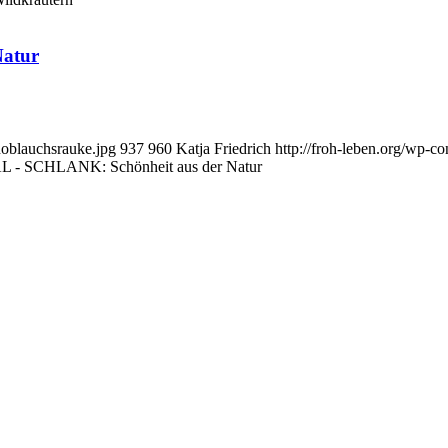
atur
noblauchsrauke.jpg
937
960
Katja Friedrich
http://froh-leben.org/wp-c
- SCHLANK: Schönheit aus der Natur