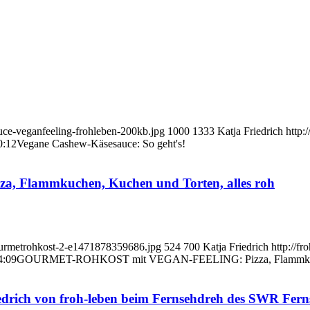
uce-veganfeeling-frohleben-200kb.jpg
1000
1333
Katja Friedrich
http:
0:12
Vegane Cashew-Käsesauce: So geht's!
lammkuchen, Kuchen und Torten, alles roh
Gourmetrohkost-2-e1471878359686.jpg
524
700
Katja Friedrich
http://f
4:09
GOURMET-ROHKOST mit VEGAN-FEELING: Pizza, Flammkuchen
edrich von froh-leben beim Fernsehdreh des SWR Fer