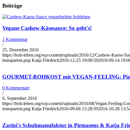
Beiträge
Vegane Cashew-Käsesauce: So geht's!
1 Kommentar
/
25. Dezember 2016
https://froh-leben.org/wp-content/uploads/2016/12/Cashew-Kaese-Sa
transparent.png
Katja Friedrich
2016-12-25 19:08:59
2018-09-14 19:0
GOURMET-ROHKOST mit VEGAN-FEELING: Pizza, F
0 Kommentare
/
6. September 2016
https://froh-leben.org/wp-content/uploads/2016/08/Vegan-Feeling-
transparent.png
Katja Friedrich
2016-09-06 15:28:39
2016-10-28 13:5
Zarini's Schuhmanufaktur in Pirmasens & Katja Fri