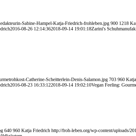
edakteurin-Sabine-Hampel-Katja-Friedrich-frohleben.jpg
900
1218
Kat
edrich
2016-08-26 12:14:36
2018-09-14 19:01:18
Zarini's Schuhmanufakt
urmetrohkost-Catherine-Scheitterlein-Denis-Salamon.jpg
703
960
Katja
edrich
2016-08-23 16:33:12
2018-09-14 19:02:10
Vegan Feeling: Gourm
pg
640
960
Katja Friedrich
http://froh-leben.org/wp-content/uploads/20
Wildkräutern