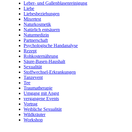
Leber- und Gallenblasenreinigung
Liebe
Liebesbeziehungen
Mixertest
Naturkosmetik
Natürlich entsäuern
Naturmedizin
Partnerschaft
Psychologische Handanalyse
Rezept
Rohkosternährung
Säure-Basen-Haushalt
Sexualität
Stoffwechsel-Erkrankungen
Tanzevent
Tee
Traumatherapie
Umgang mit Angst
vergangene Events
Vortrag
Weibliche Sexualität
Wildkräuter
Workshop