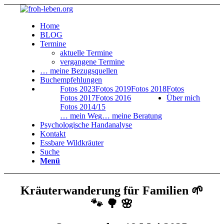
Home
BLOG
Termine
aktuelle Termine
vergangene Termine
… meine Bezugsquellen
Buchempfehlungen
Fotos 2023
Fotos 2019
Fotos 2018
Fotos
Fotos 2017
Fotos 2016
Über mich
Fotos 2014/15
… mein Weg
… meine Beratung
Psychologische Handanalyse
Kontakt
Essbare Wildkräuter
Suche
Menü
Kräuterwanderung für Familien 🌱
🐾 🌳 🌸