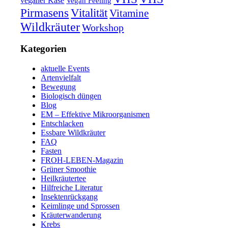
veganer Käse
Vegan Feeling
Pirmasens
Vitalität
Vitamine
Wildkräuter
Workshop
Kategorien
aktuelle Events
Artenvielfalt
Bewegung
Biologisch düngen
Blog
EM – Effektive Mikroorganismen
Entschlacken
Essbare Wildkräuter
FAQ
Fasten
FROH-LEBEN-Magazin
Grüner Smoothie
Heilkräutertee
Hilfreiche Literatur
Insektenrückgang
Keimlinge und Sprossen
Kräuterwanderung
Krebs