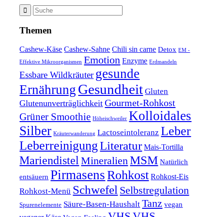
Themen
Cashew-Käse
Cashew-Sahne
Chili sin carne
Detox
EM -
Emotion
Enzyme
Effektive Mikroorganismen
Erdmandeln
gesunde
Essbare Wildkräuter
Gesundheit
Ernährung
Gluten
Gourmet-Rohkost
Glutenunverträglichkeit
Kolloidales
Grüner Smoothie
Höheischweiler
Silber
Leber
Lactoseintoleranz
Kräuterwanderung
Leberreinigung
Literatur
Mais-Tortilla
MSM
Mariendistel
Mineralien
Natürlich
Pirmasens
Rohkost
Rohkost-Eis
entsäuern
Schwefel
Selbstregulation
Rohkost-Menü
Tanz
Säure-Basen-Haushalt
vegan
Spurenelemente
VHS
VHS