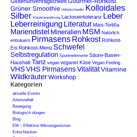
Gourmet-Rohkost
Glutenunverträglichkeit
Kolloidales
Grüner Smoothie
Höheischweiler
Silber
Leber
Lactoseintoleranz
Kräuterwanderung
Leberreinigung
Literatur
Mais-Tortilla
MSM
Mariendistel
Mineralien
Natürlich
Pirmasens
Rohkost
Rohkost-
entsäuern
Schwefel
Rohkost-Menü
Eis
Selbstregulation
Säure-Basen-
Spurenelemente
Tanz
Haushalt
veganer Käse
vegan
Vegan Feeling
VHS
VHS Pirmasens
Vitalität
Vitamine
Wildkräuter
Workshop
Kategorien
aktuelle Events
Artenvielfalt
Bewegung
Biologisch düngen
Blog
EM – Effektive Mikroorganismen
Entschlacken