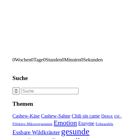
0
Wochen
0
Tage
0
Stunden
0
Minuten
0
Sekunden
Suche
Themen
Cashew-Käse
Cashew-Sahne
Chili sin carne
Detox
EM -
Emotion
Enzyme
Effektive Mikroorganismen
Erdmandeln
gesunde
Essbare Wildkräuter