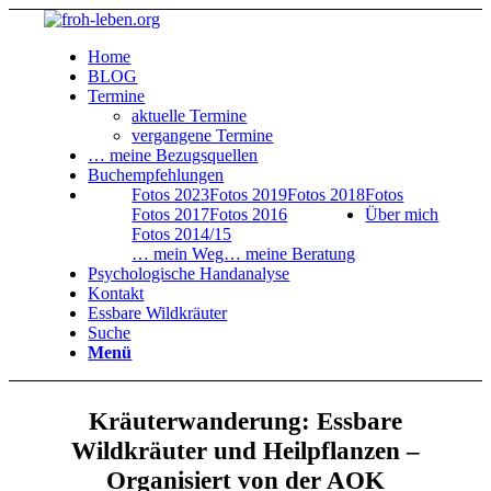
Home
BLOG
Termine
aktuelle Termine
vergangene Termine
… meine Bezugsquellen
Buchempfehlungen
Fotos 2023
Fotos 2019
Fotos 2018
Fotos
Fotos 2017
Fotos 2016
Über mich
Fotos 2014/15
… mein Weg
… meine Beratung
Psychologische Handanalyse
Kontakt
Essbare Wildkräuter
Suche
Menü
Kräuterwanderung: Essbare
Wildkräuter und Heilpflanzen –
Organisiert von der AOK