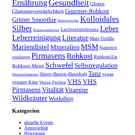
Gesundheit
Ernährung
Gluten
Gourmet-Rohkost
Glutenunverträglichkeit
Kolloidales
Grüner Smoothie
Höheischweiler
Silber
Leber
Lactoseintoleranz
Kräuterwanderung
Leberreinigung
Literatur
Mais-Tortilla
MSM
Mariendistel
Mineralien
Natürlich
Pirmasens
Rohkost
Rohkost-Eis
entsäuern
Schwefel
Selbstregulation
Rohkost-Menü
Tanz
Säure-Basen-Haushalt
vegan
Spurenelemente
VHS
VHS
veganer Käse
Vegan Feeling
Pirmasens
Vitalität
Vitamine
Wildkräuter
Workshop
Kategorien
aktuelle Events
Artenvielfalt
Bewegung