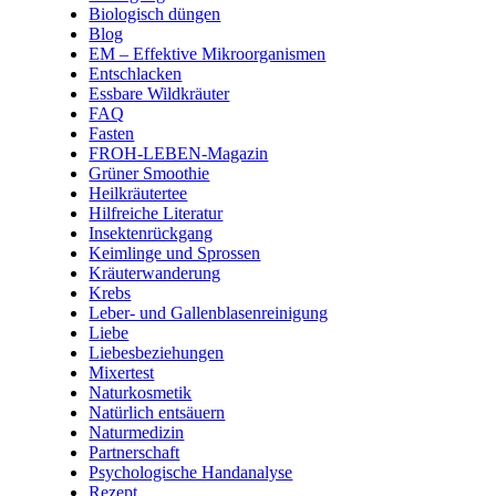
Biologisch düngen
Blog
EM – Effektive Mikroorganismen
Entschlacken
Essbare Wildkräuter
FAQ
Fasten
FROH-LEBEN-Magazin
Grüner Smoothie
Heilkräutertee
Hilfreiche Literatur
Insektenrückgang
Keimlinge und Sprossen
Kräuterwanderung
Krebs
Leber- und Gallenblasenreinigung
Liebe
Liebesbeziehungen
Mixertest
Naturkosmetik
Natürlich entsäuern
Naturmedizin
Partnerschaft
Psychologische Handanalyse
Rezept