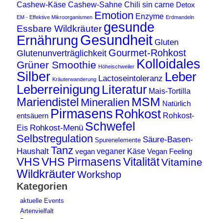
Cashew-Käse
Cashew-Sahne
Chili sin carne
Detox
Emotion
Enzyme
EM - Effektive Mikroorganismen
Erdmandeln
gesunde
Essbare Wildkräuter
Gesundheit
Ernährung
Gluten
Gourmet-Rohkost
Glutenunverträglichkeit
Kolloidales
Grüner Smoothie
Höheischweiler
Silber
Leber
Lactoseintoleranz
Kräuterwanderung
Leberreinigung
Literatur
Mais-Tortilla
MSM
Mariendistel
Mineralien
Natürlich
Pirmasens
Rohkost
Rohkost-
entsäuern
Schwefel
Rohkost-Menü
Eis
Selbstregulation
Säure-Basen-
Spurenelemente
Tanz
Haushalt
veganer Käse
vegan
Vegan Feeling
VHS
VHS Pirmasens
Vitalität
Vitamine
Wildkräuter
Workshop
Kategorien
aktuelle Events
Artenvielfalt