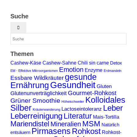
Suche
Themen
Cashew-Käse
Cashew-Sahne
Chili sin carne
Detox
Emotion
Enzyme
EM - Effektive Mikroorganismen
Erdmandeln
gesunde
Essbare Wildkräuter
Gesundheit
Ernährung
Gluten
Gourmet-Rohkost
Glutenunverträglichkeit
Kolloidales
Grüner Smoothie
Höheischweiler
Silber
Leber
Lactoseintoleranz
Kräuterwanderung
Leberreinigung
Literatur
Mais-Tortilla
MSM
Mariendistel
Mineralien
Natürlich
Pirmasens
Rohkost
Rohkost-
entsäuern