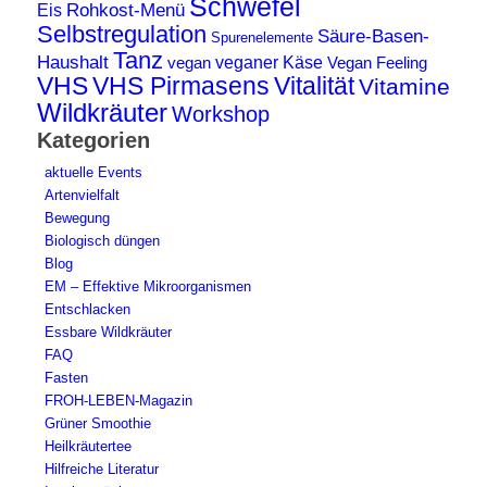
Schwefel
Rohkost-Menü
Eis
Selbstregulation
Säure-Basen-
Spurenelemente
Tanz
Haushalt
veganer Käse
vegan
Vegan Feeling
VHS
VHS Pirmasens
Vitalität
Vitamine
Wildkräuter
Workshop
Kategorien
aktuelle Events
Artenvielfalt
Bewegung
Biologisch düngen
Blog
EM – Effektive Mikroorganismen
Entschlacken
Essbare Wildkräuter
FAQ
Fasten
FROH-LEBEN-Magazin
Grüner Smoothie
Heilkräutertee
Hilfreiche Literatur