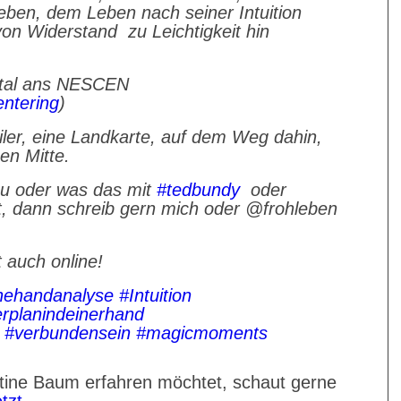
ben, dem Leben nach seiner Intuition
 von Widerstand
zu Leichtigkeit hin
otal ans NESCEN
ntering
)
eiler, eine Landkarte, auf dem Weg dahin,
nen Mitte.
zu oder was das mit
#tedbundy
oder
t, dann schreib gern mich oder @frohleben
 auch online!
hehandanalyse
#Intuition
rplanindeinerhand
#verbundensein
#magicmoments
tine Baum erfahren möchtet, schaut gerne