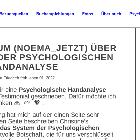
Bezugsquellen
Buchempfehlungen
Fotos
Über mich
Psyc
UM (NOEMA_JETZT) ÜBER
DER PSYCHOLOGISCHEN
ANDANALYSE
ir eine
Psychologische Handanalyse
stimonial geschrieben. Dafür möchte ich
anken
🙏 🌱 💖 .
 hat mich auf der einen Seite sehr
en Seite beschreiben Christine’s
das System der Psychologischen
volle Botschaft, die für uns verschlüsselt