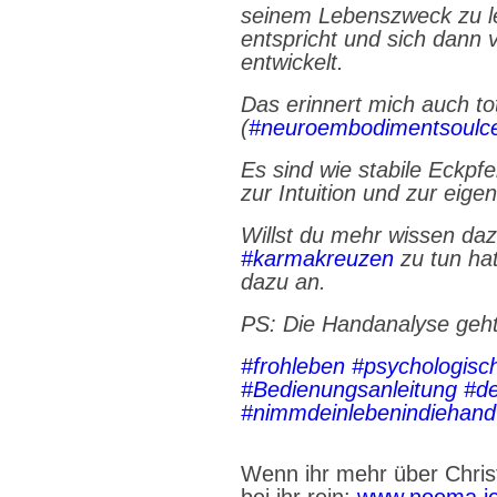
seinem Lebenszweck zu le
entspricht und sich dann
entwickelt.
Das erinnert mich auch t
(
#neuroembodimentsoulce
Es sind wie stabile Eckpf
zur Intuition und zur eige
Willst du mehr wissen da
#karmakreuzen
zu tun ha
dazu an.
PS: Die Handanalyse geht
#frohleben
#psychologisc
#Bedienungsanleitung
#de
#nimmdeinlebenindiehand
Wenn ihr mehr über Chris