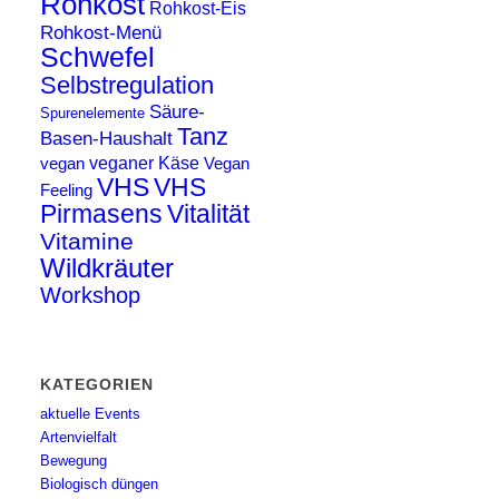
Rohkost
Rohkost-Eis
Rohkost-Menü
Schwefel
Selbstregulation
Säure-
Spurenelemente
Tanz
Basen-Haushalt
veganer Käse
vegan
Vegan
VHS
VHS
Feeling
Pirmasens
Vitalität
Vitamine
Wildkräuter
Workshop
KATEGORIEN
aktuelle Events
Artenvielfalt
Bewegung
Biologisch düngen