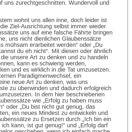
uf uns zurechtgeschnitten. Wundervoll und
tem wohnt uns allen inne, doch leider ist
 die Ziel-Ausrichtung selbst immer wieder
ssätze uns auf eine falsche Fährte bringen
che, uns nicht dienlichen Glaubenssätze
ss mühsam erarbeitet werden“ oder „Du
kannst du eh nicht“. Mit diesen oder ähnlich
die unsere Art zu denken und zu handeln
önnen, kann es schwierig werden,
ken und es wirklich in die Tat umzusetzen.
nternen Paradigmenwechsel, ein
eine neue Art zu denken, was uns
ste zu überwinden und dadurch erfolgreich
umzusetzen. In dem hier beschriebenen
laubenssätze wie „Erfolg zu haben muss
 oder „Du bist nicht gut genug, das
ten, ein neues Mindest zu entwickeln und
aubenssätze zu Ersetzen durch „Ich bin ein
ich kann, ist gut genug!“ und „Erfolg darf
helos geschehen, wenn ich einfach mache,