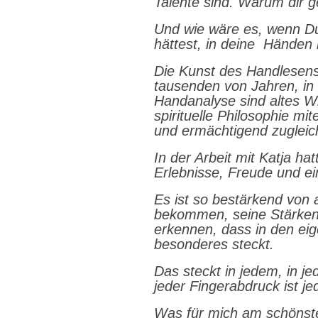
Talente sind. Warum dir 
Und wie wäre es, wenn Du
hättest, in deine
Händen 
Die Kunst des Handlesens
tausenden von Jahren, i
Handanalyse sind altes W
spirituelle Philosophie mi
und ermächtigend zugleic
In der Arbeit mit Katja ha
Erlebnisse, Freude und e
Es ist so bestärkend von
bekommen, seine Stärken 
erkennen, dass in den eig
besonderes steckt.
Das steckt in jedem, in je
jeder Fingerabdruck ist je
Was für mich am schönste