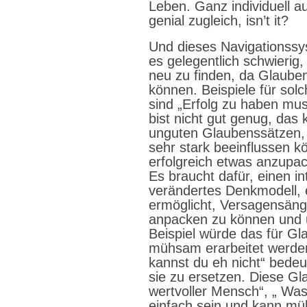
Leben. Ganz individuell a
genial zugleich, isn’t it?
Und dieses Navigationssys
es gelegentlich schwierig,
neu zu finden, da Glauben
können. Beispiele für sol
sind „Erfolg zu haben mu
bist nicht gut genug, das 
unguten Glaubenssätzen, 
sehr stark beeinflussen k
erfolgreich etwas anzupac
Es braucht dafür, einen i
verändertes Denkmodell, 
ermöglicht, Versagensäng
anpacken zu können und 
Beispiel würde das für G
mühsam erarbeitet werden“
kannst du eh nicht“ bedeu
sie zu ersetzen. Diese Gl
wertvoller Mensch“, „ Was 
einfach sein und kann mü