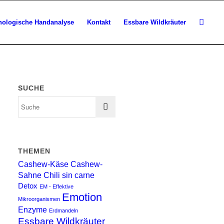
hologische Handanalyse
Kontakt
Essbare Wildkräuter
SUCHE
THEMEN
Cashew-Käse
Cashew-
Sahne
Chili sin carne
Detox
EM - Effektive
Emotion
Mikroorganismen
Enzyme
Erdmandeln
Essbare Wildkräuter