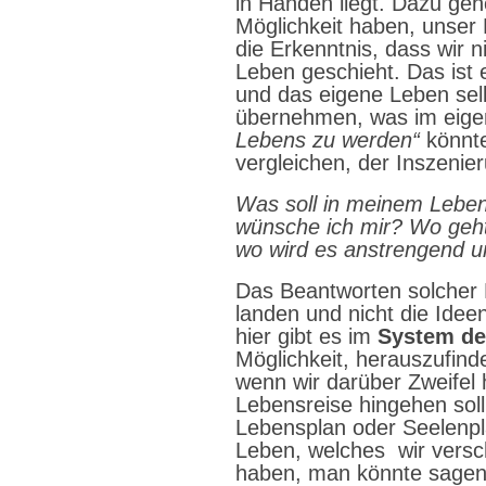
in Händen liegt. Dazu geh
Möglichkeit haben, unser
die Erkenntnis, dass wir n
Leben geschieht. Das ist 
und das eigene Leben selb
übernehmen, was im eige
Lebens zu werden“
könnte
vergleichen, der Inszenie
Was soll in meinem Leben
wünsche ich mir? Wo geht 
wo wird es anstrengend 
Das Beantworten solcher F
landen und nicht die Ide
hier gibt es im
System de
Möglichkeit, herauszufind
wenn wir darüber Zweifel
Lebensreise hingehen soll
Lebensplan oder Seelenpl
Leben, welches
wir vers
haben, man könnte sagen,