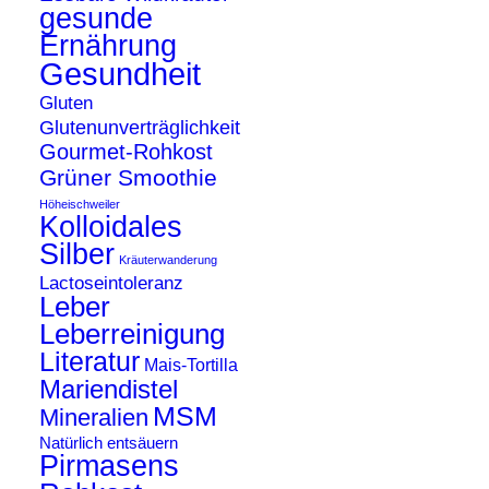
gesunde
Ernährung
Gesundheit
Gluten
Glutenunverträglichkeit
Gourmet-Rohkost
Grüner Smoothie
Höheischweiler
Kolloidales
Silber
Kräuterwanderung
Lactoseintoleranz
Leber
Leberreinigung
Literatur
Mais-Tortilla
Mariendistel
MSM
Mineralien
Natürlich entsäuern
Pirmasens