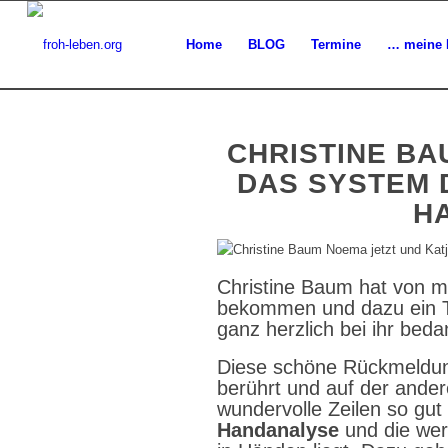
Home
BLOG
Termine
… meine 
CHRISTINE BA
DAS SYSTEM 
H
Christine Baum hat von m
bekommen und dazu ein Te
ganz herzlich bei ihr bed
Diese schöne Rückmeldung
berührt und auf der ander
wundervolle Zeilen so gut
Handanalyse
und die wert