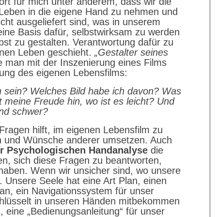
ört für mich unter anderem, dass wir die
 Leben in die eigene Hand zu nehmen und
icht ausgeliefert sind, was in unserem
eine Basis dafür, selbstwirksam zu werden
st zu gestalten. Verantwortung dafür zu
nen Leben geschieht.
„Gestalter seines
 man mit der Inszenierung eines Films
rung des eigenen Lebensfilms:
 sein? Welches Bild habe ich davon? Was
meine Freude hin, wo ist es leicht? Und
und schwer?
ragen hilft, im eigenen Lebensfilm zu
en und Wünsche anderer umsetzen. Auch
r Psychologischen Handanalyse
die
en, sich diese Fragen zu beantworten,
 haben. Wenn wir unsicher sind, wo unsere
. Unsere Seele hat eine Art Plan, einen
an, ein Navigationssystem für unser
chlüsselt in unseren Händen mitbekommen
 eine „Bedienungsanleitung“ für unser