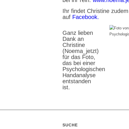
bei ihr rein:
www.noema.je
Ihr findet Christine zude
auf
Facebook.
Ganz lieben
Dank an
Christine
(Noema_jetzt)
für das Foto,
das bei einer
Psychologischen
Handanalyse
entstanden
ist.
SUCHE