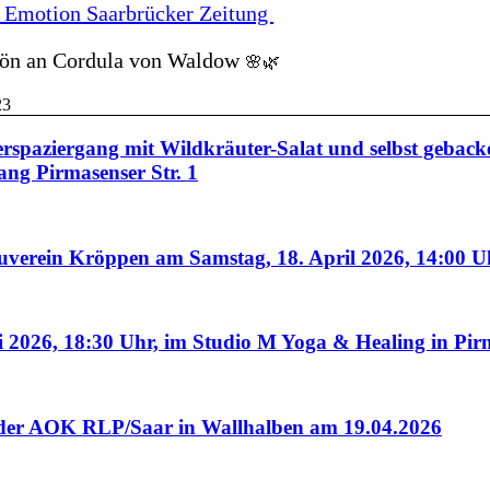
 Emotion Saarbrücker Zeitung
ön an Cordula von Waldow
🌸🌿
ergang mit Wildkräuter-Salat und selbst gebacken
ang Pirmasenser Str. 1
verein Kröppen am Samstag, 18. April 2026, 14:00 U
 2026, 18:30 Uhr, im Studio M Yoga & Healing in Pir
er AOK RLP/Saar in Wallhalben am 19.04.2026